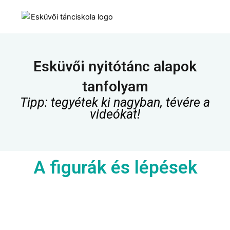
Skip
to
content
Esküvői nyitótánc alapok
tanfolyam
Tipp: tegyétek ki nagyban, tévére a
videókat!
A figurák és lépések