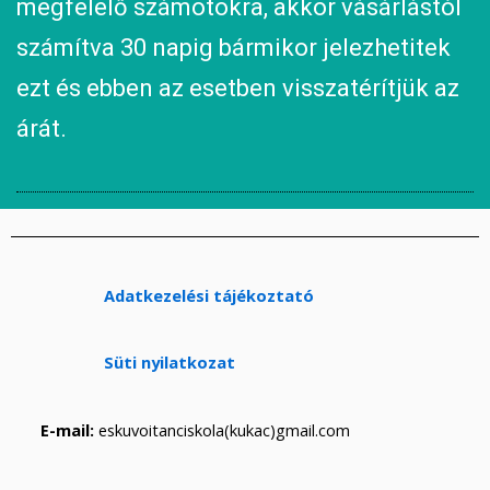
megfelelő számotokra, akkor vásárlástól
számítva 30 napig bármikor jelezhetitek
ezt és ebben az esetben visszatérítjük az
árát.
Adatkezelési tájékoztató
Süti nyilatkozat
E-mail:
eskuvoitanciskola(kukac)gmail.com