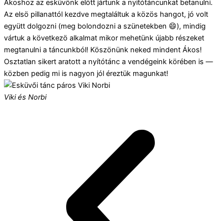
Ákoshoz az esküvönk elött jártunk a nyitótáncunkat betanulni.
Az elsö pillanattól kezdve megtaláltuk a közös hangot, jó volt
együtt dolgozni (meg bolondozni a szünetekben 😄), mindig
vártuk a következö alkalmat mikor mehetünk újabb részeket
megtanulni a táncunkból! Köszönünk neked mindent Ákos!
Osztatlan sikert aratott a nyítótánc a vendégeink körében is —
közben pedig mi is nagyon jól éreztük magunkat!
Viki és Norbi