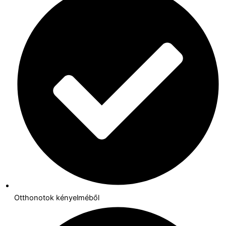
Otthonotok kényelméből