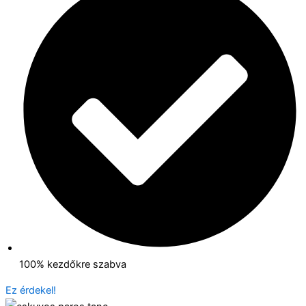
100% kezdőkre szabva
Ez érdekel!