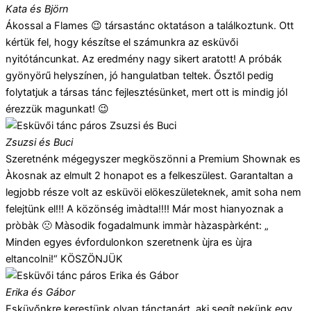
Kata és Björn
Ákossal a Flames 😉 társastánc oktatáson a találkoztunk. Ott
kértük fel, hogy készítse el számunkra az esküvői
nyitótáncunkat. Az eredmény nagy sikert aratott! A próbák
gyönyörű helyszínen, jó hangulatban teltek. Ősztől pedig
folytatjuk a társas tánc fejlesztésünket, mert ott is mindig jól
érezzük magunkat! 😉
Zsuzsi és Buci
Szeretnénk mégegyszer megköszönni a Premium Shownak es
Àkosnak az elmult 2 honapot es a felkeszülest. Garantaltan a
legjobb része volt az esküvöi elökeszületeknek, amit soha nem
felejtünk el!!! A közönség imàdta!!!! Már most hianyoznak a
pròbàk 🙁 Màsodik fogadalmunk immàr hàzaspàrként: „
Minden egyes évfordulonkon szeretnenk ùjra es ùjra
eltancolni!“ KÖSZÖNJÜK
Erika és Gábor
Esküvőnkre kerestünk olyan tánctanárt, aki segít nekünk egy