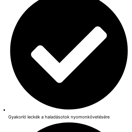
Gyakorló leckék a haladásotok nyomonkövetésére