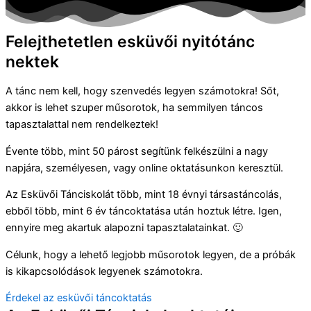
Felejthetetlen esküvői nyitótánc
nektek
A tánc nem kell, hogy szenvedés legyen számotokra! Sőt,
akkor is lehet szuper műsorotok, ha semmilyen táncos
tapasztalattal nem rendelkeztek!
Évente több, mint 50 párost segítünk felkészülni a nagy
napjára, személyesen, vagy online oktatásunkon keresztül.
Az Esküvői Tánciskolát több, mint 18 évnyi társastáncolás,
ebből több, mint 6 év táncoktatása után hoztuk létre. Igen,
ennyire meg akartuk alapozni tapasztalatainkat. 🙂
Célunk, hogy a lehető legjobb műsorotok legyen, de a próbák
is kikapcsolódások legyenek számotokra.
Érdekel az esküvői táncoktatás