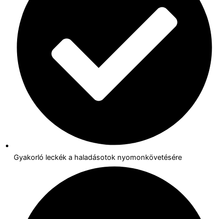
Gyakorló leckék a haladásotok nyomonkövetésére