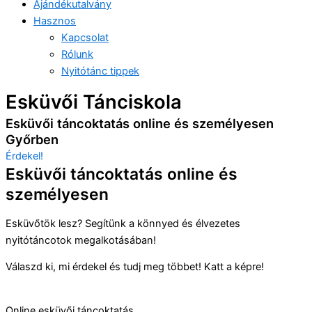
Ajándékutalvány
Hasznos
Kapcsolat
Rólunk
Nyitótánc tippek
Esküvői Tánciskola
Esküvői táncoktatás online és személyesen
Győrben
Érdekel!
Esküvői táncoktatás online és
személyesen
Esküvőtök lesz? Segítünk a könnyed és élvezetes
nyitótáncotok megalkotásában!
Válaszd ki, mi érdekel és tudj meg többet! Katt a képre!
Online esküvői táncoktatás