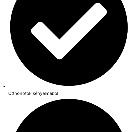
Otthonotok kényelméből