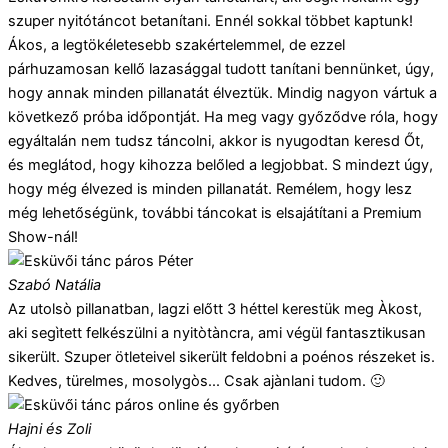
szuper nyitótáncot betanítani. Ennél sokkal többet kaptunk!
Ákos, a legtökéletesebb szakértelemmel, de ezzel
párhuzamosan kellő lazasággal tudott tanítani bennünket, úgy,
hogy annak minden pillanatát élveztük. Mindig nagyon vártuk a
következő próba időpontját. Ha meg vagy győződve róla, hogy
egyáltalán nem tudsz táncolni, akkor is nyugodtan keresd Őt,
és meglátod, hogy kihozza belőled a legjobbat. S mindezt úgy,
hogy még élvezed is minden pillanatát. Remélem, hogy lesz
még lehetőségünk, további táncokat is elsajátítani a Premium
Show-nál!
Szabó Natália
Az utolsò pillanatban, lagzi előtt 3 héttel kerestük meg Àkost,
aki segìtett felkészülni a nyitòtàncra, ami végül fantasztikusan
sikerült. Szuper ötleteivel sikerült feldobni a poénos részeket is.
Kedves, türelmes, mosolygòs... Csak ajànlani tudom. 🙂
Hajni és Zoli