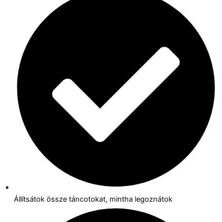
Állítsátok össze táncotokat, mintha legoznátok