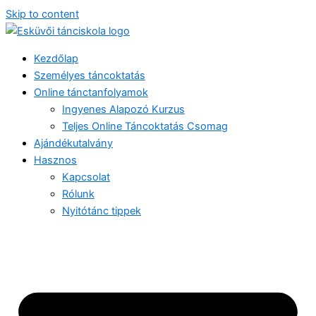
Skip to content
Kezdőlap
Személyes táncoktatás
Online tánctanfolyamok
Ingyenes Alapozó Kurzus
Teljes Online Táncoktatás Csomag
Ajándékutalvány
Hasznos
Kapcsolat
Rólunk
Nyitótánc tippek