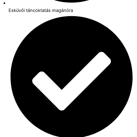
Esküvői táncoktatás magánóra