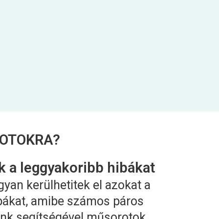
MOTOKRA?
ek a leggyakoribb hibákat
yan kerülhetitek el azokat a
bákat, amibe számos páros
unk segítségével műsorotok