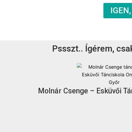
IGEN,
Pssszt.. Ígérem, csa
Molnár Csenge – Esküvői Tán