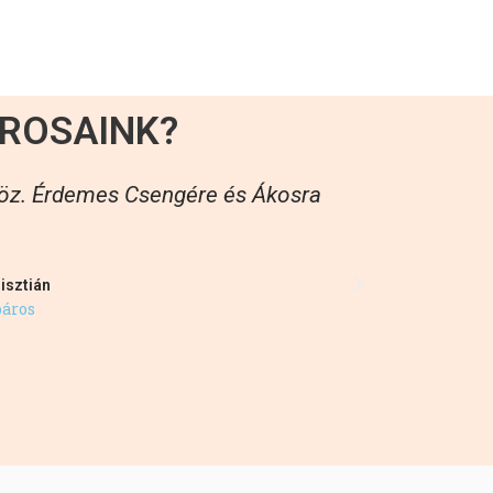
ROSAINK?
khöz. Érdemes Csengére és Ákosra
Mikor ot
izgultu
valóban so
isztián
páros