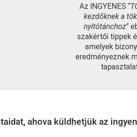
Az INGYENES “
TO
kezdőknek a tök
nyitótánchoz
” e
szakértői tippek 
amelyek bizony
eredményeznek mé
tapasztala
aidat, ahova küldhetjük az ingye