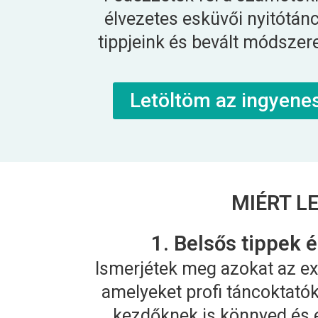
élvezetes esküvői nyitótánc 
tippjeink és bevált módszere
Letöltöm az ingyene
MIÉRT L
1. Belsős tippek 
Ismerjétek meg azokat az ex
amelyeket profi táncoktatók
kezdőknek is könnyed és 