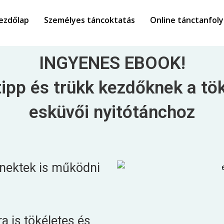
ezdőlap
Személyes táncoktatás
Online tánctanfol
INGYENES EBOOK!
ipp és trükk kezdőknek a tö
esküvői nyitótánchoz
…nektek is működni
a is tökéletes és