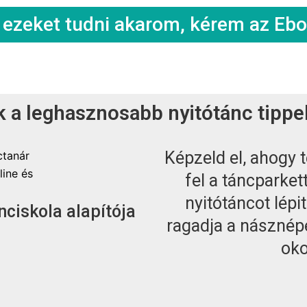
 ezeket tudni akarom, kérem az Ebo
k a leghasznosabb nyitótánc tippe
Képzeld el, ahogy 
fel a táncparket
nyitótáncot lépi
ciskola alapítója
ragadja a násznépe
oko