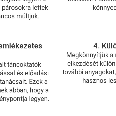
 párosokra lettek
könnyed 
áncos múltjuk.
 emlékezetes
4. Kül
Megkönnyítjük a n
elkezdését külön
alt táncoktatók
további anyagokat,
ással és előadási
hasznos le
tanácsait. Ezek a
nek abban, hogy a
énypontja legyen.