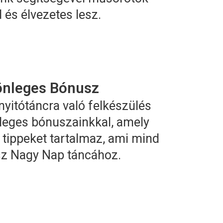
és élvezetes lesz.
önleges Bónusz
yitótáncra való felkészülés
leges bónuszainkkal, amely
 tippeket tartalmaz, ami mind
sz Nagy Nap táncához.