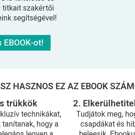
titkait szakértői
ink segítségével!
s EBOOK-ot!
ESZ HASZNOS EZ AZ EBOOK SZÁ
és trükkök
2. Elkerülhetit
kluzív technikákat,
Tudjátok meg, hog
 tanítanak, hogy a
csapdákat és hi
elegáns legyen a
beleesik. Ebook