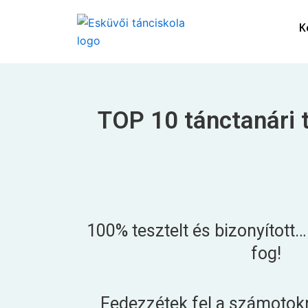
Skip
to
K
content
TOP 10 tánctanári t
100% tesztelt és bizonyított
fog!
Fedezzétek fel a számotokr