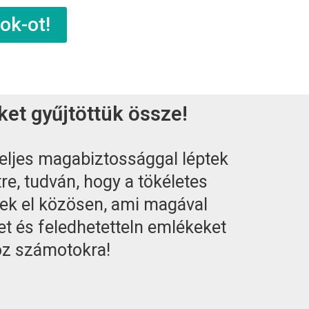
ok-ot!
ket gyűjtöttük össze!
teljes magabiztossággal léptek
tre, tudván, hogy a tökéletes
tek el közösen, ami magával
t és feledhetetteln emlékeket
z számotokra!